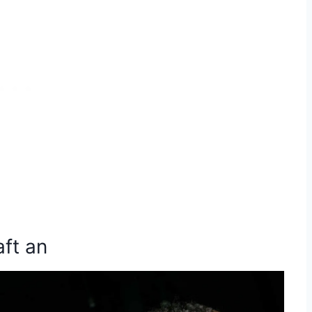
aft an