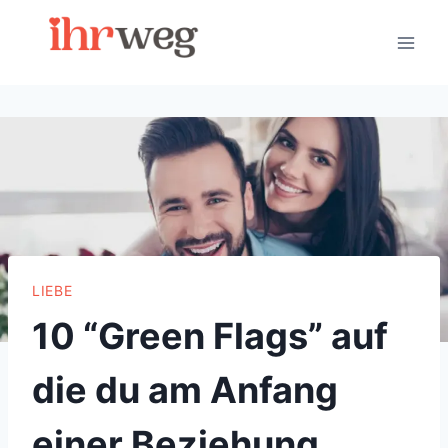
Skip
to
content
LIEBE
10 “Green Flags” auf
die du am Anfang
einer Beziehung