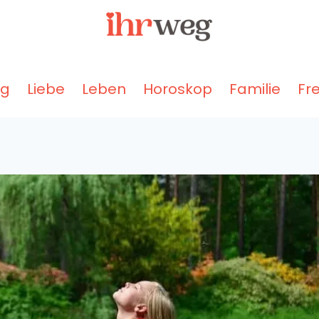
ng
Liebe
Leben
Horoskop
Familie
Fr