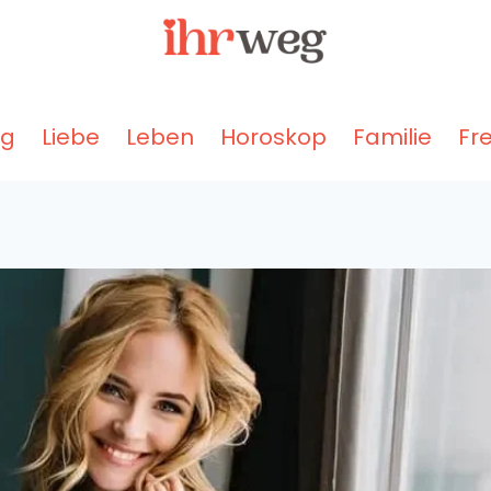
ng
Liebe
Leben
Horoskop
Familie
Fr