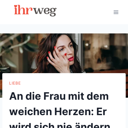
Skip
to
content
LIEBE
An die Frau mit dem
weichen Herzen: Er
wird sich nie ändern