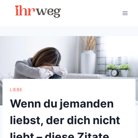
Skip
to
content
LIEBE
Wenn du jemanden
liebst, der dich nicht
liebt – diese Zitate