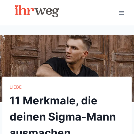
Skip
to
content
LIEBE
11 Merkmale, die
deinen Sigma-Mann
ausmachen