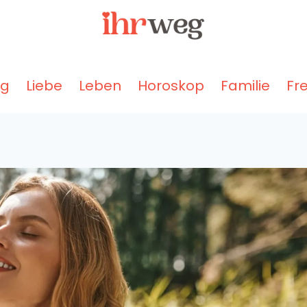
ng
Liebe
Leben
Horoskop
Familie
Fr