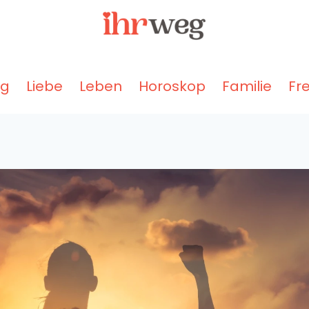
ng
Liebe
Leben
Horoskop
Familie
Fr