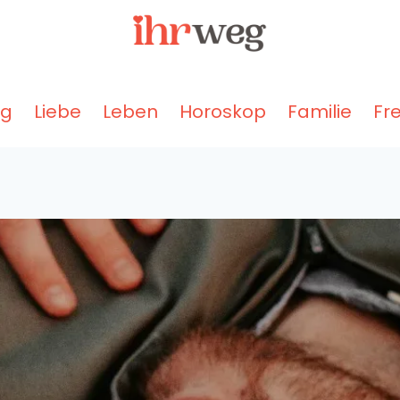
ng
Liebe
Leben
Horoskop
Familie
Fr