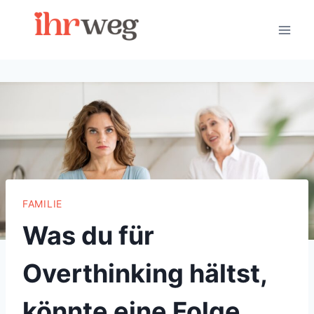
Skip
to
content
FAMILIE
Was du für
Overthinking hältst,
könnte eine Folge