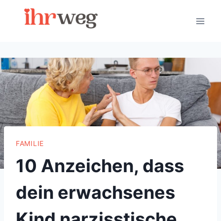
Skip
to
content
FAMILIE
10 Anzeichen, dass
dein erwachsenes
Kind narzisstische