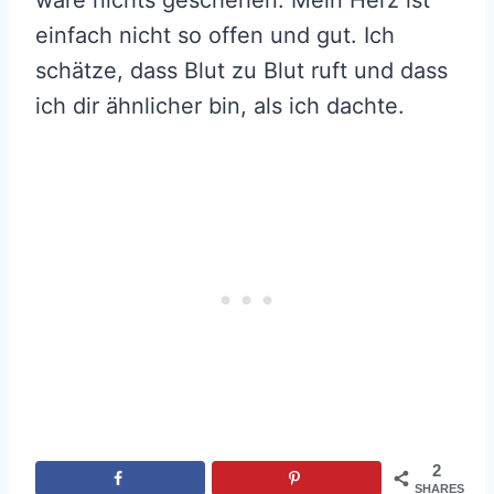
einfach nicht so offen und gut. Ich
schätze, dass Blut zu Blut ruft und dass
ich dir ähnlicher bin, als ich dachte.
2
SHARES