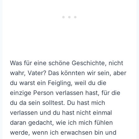
Was für eine schöne Geschichte, nicht
wahr, Vater? Das könnten wir sein, aber
du warst ein Feigling, weil du die
einzige Person verlassen hast, für die
du da sein solltest. Du hast mich
verlassen und du hast nicht einmal
daran gedacht, wie ich mich fühlen
werde, wenn ich erwachsen bin und