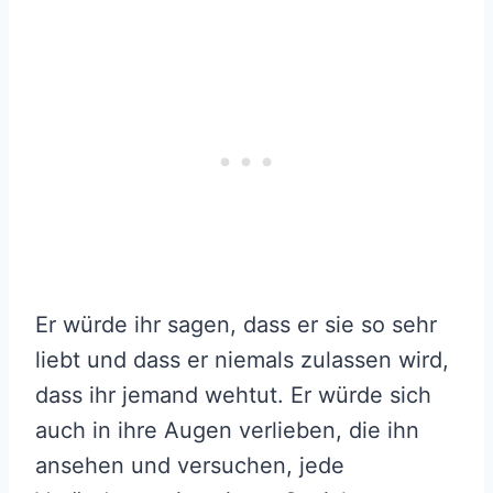
Er würde ihr sagen, dass er sie so sehr
liebt und dass er niemals zulassen wird,
dass ihr jemand wehtut. Er würde sich
auch in ihre Augen verlieben, die ihn
ansehen und versuchen, jede