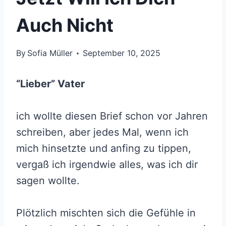
Auch Nicht
By
Sofia Müller
September 10, 2025
“Lieber” Vater
ich wollte diesen Brief schon vor Jahren
schreiben, aber jedes Mal, wenn ich
mich hinsetzte und anfing zu tippen,
vergaß ich irgendwie alles, was ich dir
sagen wollte.
Plötzlich mischten sich die Gefühle in