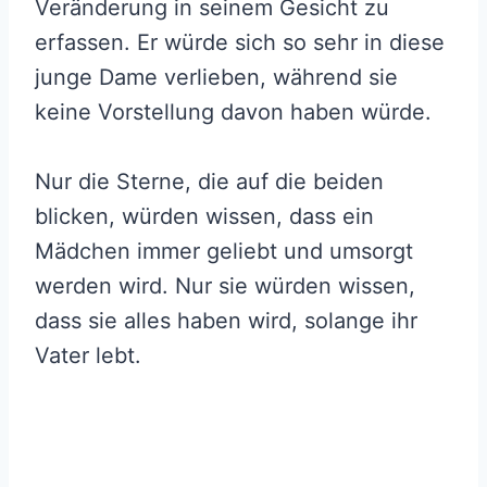
Veränderung in seinem Gesicht zu
erfassen. Er würde sich so sehr in diese
junge Dame verlieben, während sie
keine Vorstellung davon haben würde.
Nur die Sterne, die auf die beiden
blicken, würden wissen, dass ein
Mädchen immer geliebt und umsorgt
werden wird. Nur sie würden wissen,
dass sie alles haben wird, solange ihr
Vater lebt.