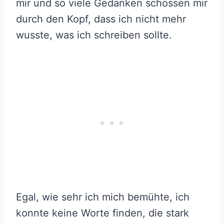
mir und so viele Gedanken schossen mir
durch den Kopf, dass ich nicht mehr
wusste, was ich schreiben sollte.
Egal, wie sehr ich mich bemühte, ich
konnte keine Worte finden, die stark