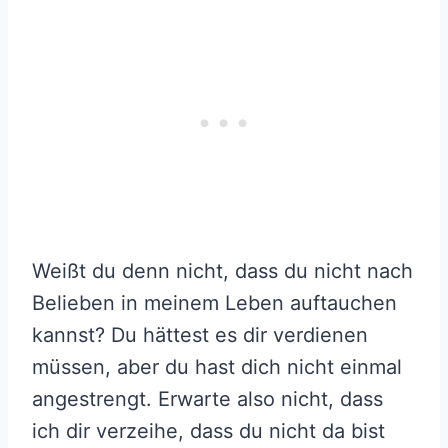
Weißt du denn nicht, dass du nicht nach
Belieben in meinem Leben auftauchen
kannst? Du hättest es dir verdienen
müssen, aber du hast dich nicht einmal
angestrengt. Erwarte also nicht, dass
ich dir verzeihe, dass du nicht da bist