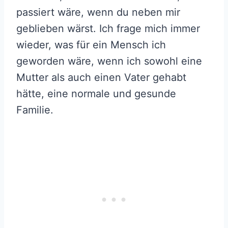
passiert wäre, wenn du neben mir
geblieben wärst. Ich frage mich immer
wieder, was für ein Mensch ich
geworden wäre, wenn ich sowohl eine
Mutter als auch einen Vater gehabt
hätte, eine normale und gesunde
Familie.