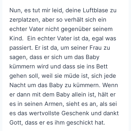
Nun, es tut mir leid, deine Luftblase zu
zerplatzen, aber so verhält sich ein
echter Vater nicht gegenüber seinem
Kind. Ein echter Vater ist da, egal was
passiert. Er ist da, um seiner Frau zu
sagen, dass er sich um das Baby
kümmern wird und dass sie ins Bett
gehen soll, weil sie müde ist, sich jede
Nacht um das Baby zu kümmern. Wenn
er dann mit dem Baby allein ist, hält er
es in seinen Armen, sieht es an, als sei
es das wertvollste Geschenk und dankt
Gott, dass er es ihm geschickt hat.