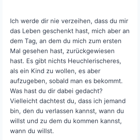
Ich werde dir nie verzeihen, dass du mir
das Leben geschenkt hast, mich aber an
dem Tag, an dem du mich zum ersten
Mal gesehen hast, zurückgewiesen
hast. Es gibt nichts Heuchlerischeres,
als ein Kind zu wollen, es aber
aufzugeben, sobald man es bekommt.
Was hast du dir dabei gedacht?
Vielleicht dachtest du, dass ich jemand
bin, den du verlassen kannst, wann du
willst und zu dem du kommen kannst,
wann du willst.