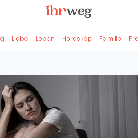
ng
Liebe
Leben
Horoskop
Familie
Fr