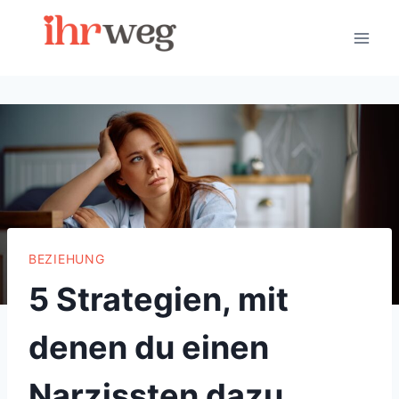
Skip
to
content
BEZIEHUNG
5 Strategien, mit
denen du einen
Narzissten dazu