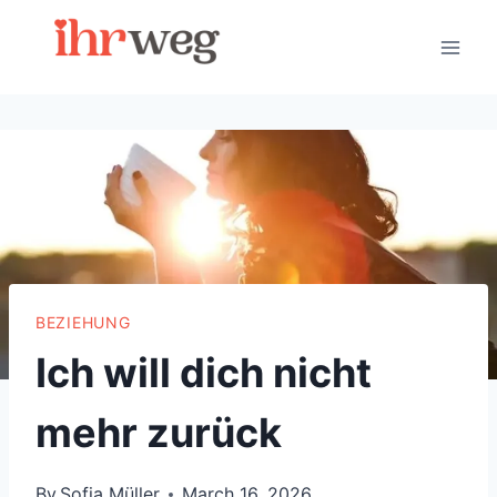
Skip
to
content
BEZIEHUNG
Ich will dich nicht
mehr zurück
By
Sofia Müller
March 16, 2026