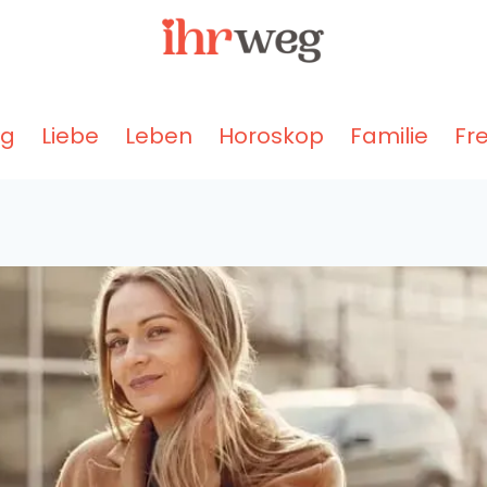
ng
Liebe
Leben
Horoskop
Familie
Fr