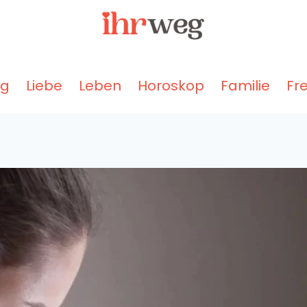
ng
Liebe
Leben
Horoskop
Familie
Fr