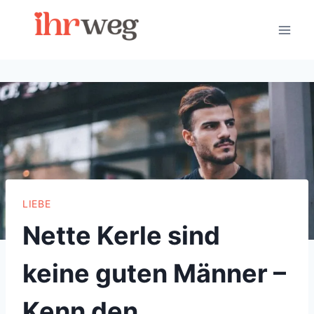
Skip
to
content
LIEBE
Nette Kerle sind
keine guten Männer –
Kenn den