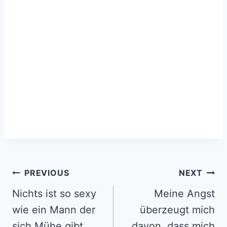
Post
PREVIOUS
NEXT
navigation
Nichts ist so sexy
Meine Angst
wie ein Mann der
überzeugt mich
sich Mühe gibt
davon, dass mich