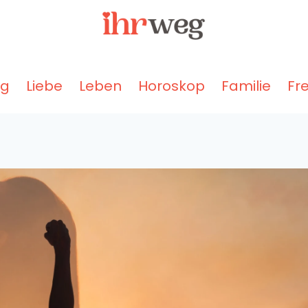
ng
Liebe
Leben
Horoskop
Familie
Fr