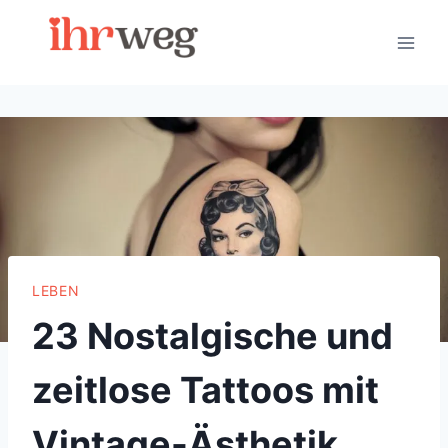
Skip
to
content
LEBEN
23 Nostalgische und
zeitlose Tattoos mit
Vintage-Ästhetik