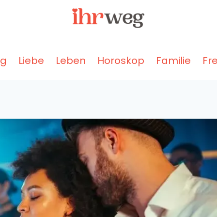
ng
Liebe
Leben
Horoskop
Familie
Fr