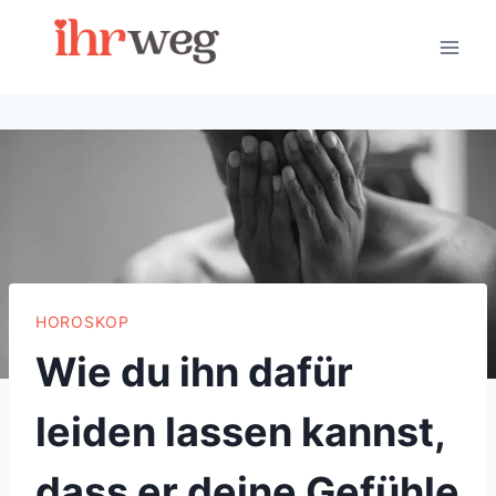
Skip
to
content
HOROSKOP
Wie du ihn dafür
leiden lassen kannst,
dass er deine Gefühle