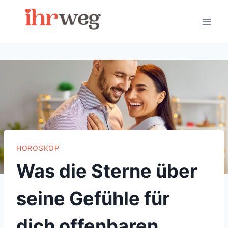
Skip
to
content
HOROSKOP
Was die Sterne über
seine Gefühle für
dich offenbaren