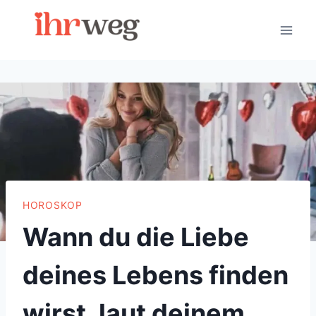
Skip
to
content
HOROSKOP
Wann du die Liebe
deines Lebens finden
wirst, laut deinem