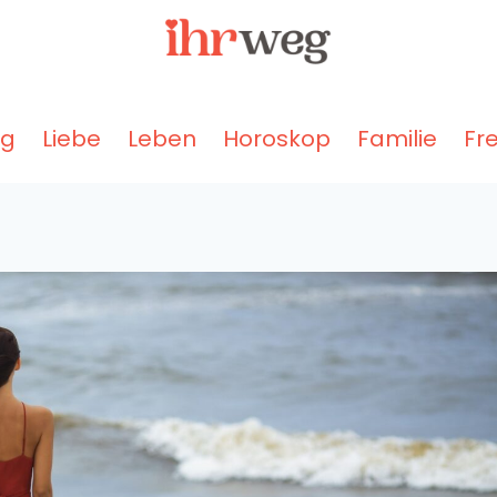
ng
Liebe
Leben
Horoskop
Familie
Fr