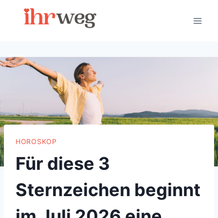
Skip
to
content
HOROSKOP
Für diese 3
Sternzeichen beginnt
im Juli 2026 eine