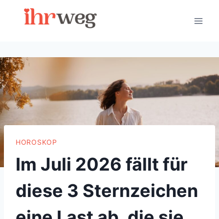
Skip
to
content
HOROSKOP
Im Juli 2026 fällt für
diese 3 Sternzeichen
eine Last ab, die sie