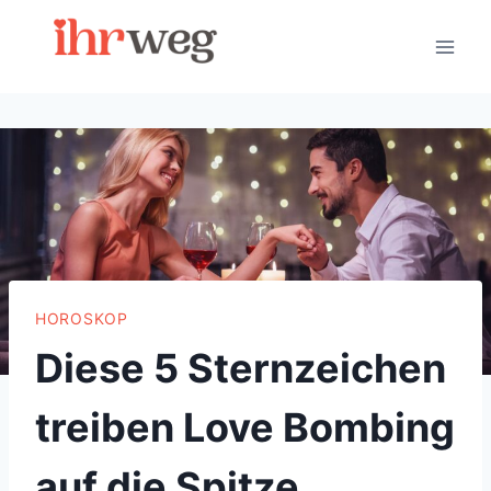
Skip
to
content
HOROSKOP
Diese 5 Sternzeichen
treiben Love Bombing
auf die Spitze