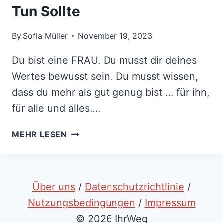
Tun Sollte
By
Sofia Müller
November 19, 2023
Du bist eine FRAU. Du musst dir deines
Wertes bewusst sein. Du musst wissen,
dass du mehr als gut genug bist … für ihn,
für alle und alles….
8
MEHR LESEN
DINGE,
DIE
EINE
STARKE,
Über uns
/
Datenschutzrichtlinie
/
SICH
Nutzungsbedingungen
/
Impressum
SELBST
© 2026 IhrWeg
RESPEKTIERENDE