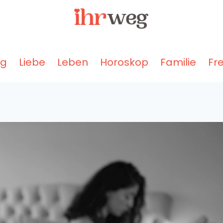
ng
Liebe
Leben
Horoskop
Familie
Fr