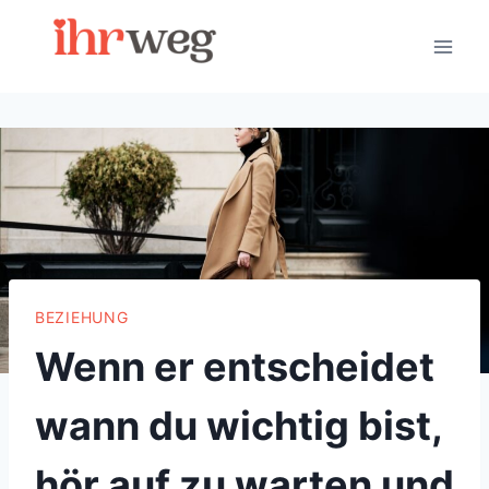
Skip
to
content
BEZIEHUNG
Wenn er entscheidet
wann du wichtig bist,
hör auf zu warten und