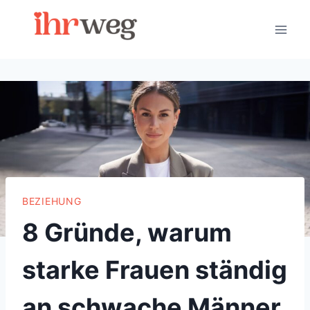
Skip
to
content
BEZIEHUNG
8 Gründe, warum
starke Frauen ständig
an schwache Männer