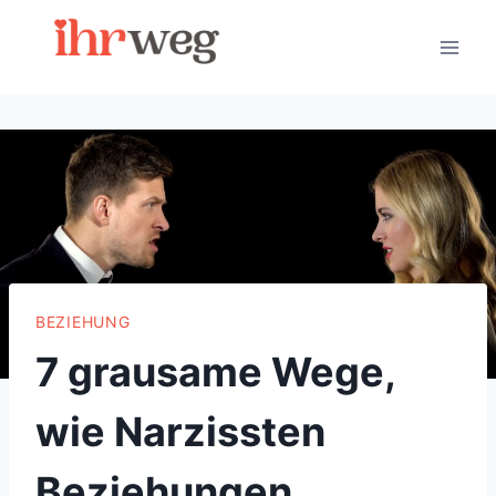
Skip
to
content
BEZIEHUNG
7 grausame Wege,
wie Narzissten
Beziehungen