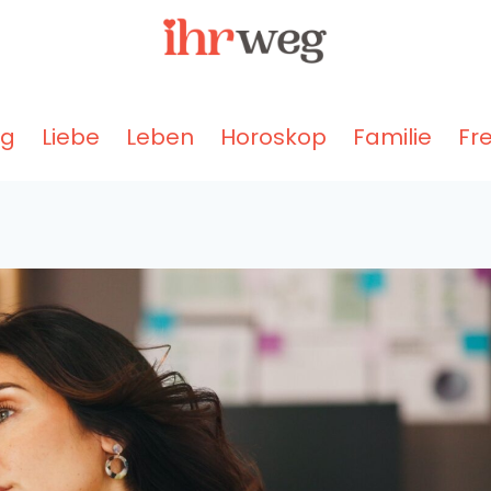
ng
Liebe
Leben
Horoskop
Familie
Fr